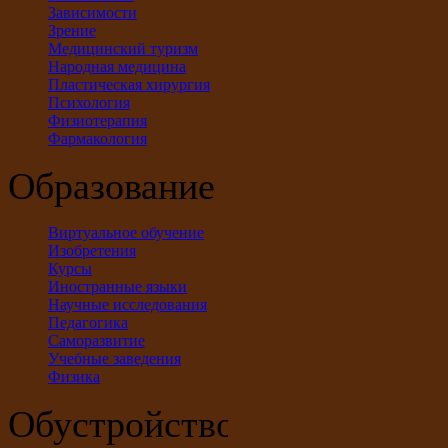
Зависимости
Зрение
Медицинский туризм
Народная медицина
Пластическая хирургия
Психология
Физиотерапия
Фармакология
Образование
Виртуальное обучение
Изобретения
Курсы
Иностранные языки
Научные исследования
Педагогика
Саморазвитие
Учебные заведения
Физика
Обустройство