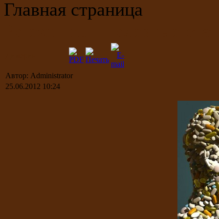
Главная страница
Poleznii.ru - Полезные стат
Димерин
Автор: Administrator
25.06.2012 10:24