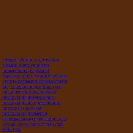
Новейшие теги
абомин
абомин инструкция
абомин инструкция по
применению
барбамил
барбамил инструкция
барбамил
купить
барбамил фармакология
йод
лечение йодом
микстура
преднизолон
преднизолон
инструкция
преднизолон
инструкция по применению
промеран
промеран
инструкция
промеран
фармакология
содержание йода
состав
состав микстуры
сухая
микстура