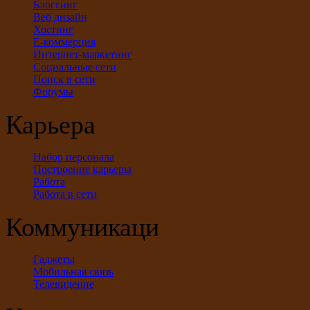
Блоггинг
Веб дизайн
Хостинг
Е-коммерция
Интернет-маркетинг
Социальные сети
Поиск в сети
Форумы
Карьера
Набор персонала
Построение карьеры
Работа
Работа в сети
Коммуникации
Гаджеты
Мобильная связь
Телевидение