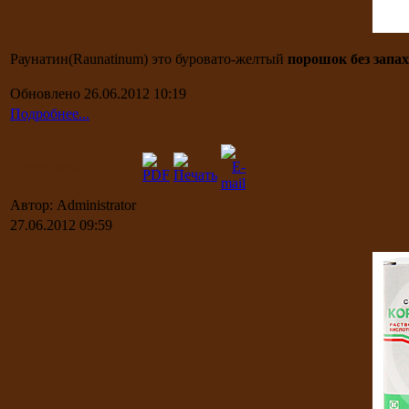
Раунатин(Raunatinum) это буровато-желтый
порошок без запах
Обновлено 26.06.2012 10:19
Подробнее...
Кордиамин
Автор: Administrator
27.06.2012 09:59