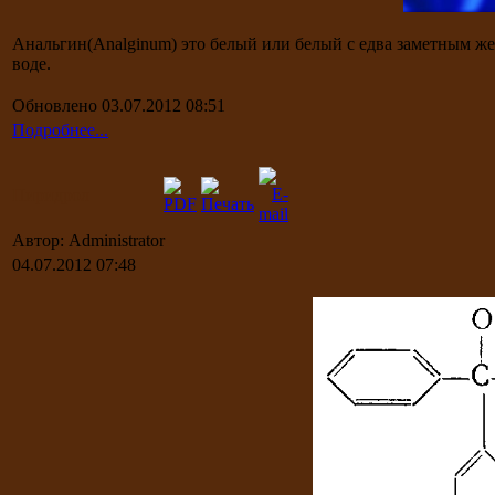
Анальгин(Analginum) это белый или белый с едва заметным ж
воде.
Обновлено 03.07.2012 08:51
Подробнее...
Пиридрол
Автор: Administrator
04.07.2012 07:48