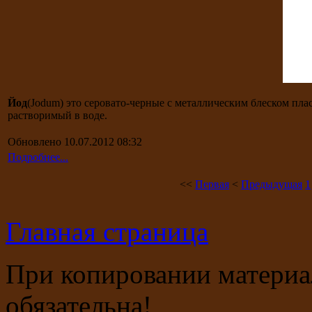
Йод
(Jodum) это серовато-черные с металлическим блеском пл
растворимый в воде.
Обновлено 10.07.2012 08:32
Подробнее...
<<
Первая
<
Предыдущая
1
Главная страница
При копировании материала
обязательна!