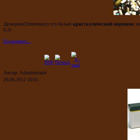
Димерин(Dimerinum) это белый
кристаллический порошок
хо
0,2г.
Подробнее...
Раунатин
Автор: Administrator
26.06.2012 10:01