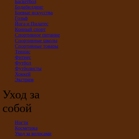
Баскетбол
Бодибилдинг
Боевые искусства
Гольф
Йога и Пилатес
Конный спорт
Спортивное питание
Спортивные школы
Спортивные товары
Теннис
Фитнес
Футбол
Футболисты
Хоккей
Экстрим
Уход за
собой
Ногти
Косметика
Уход за волосами