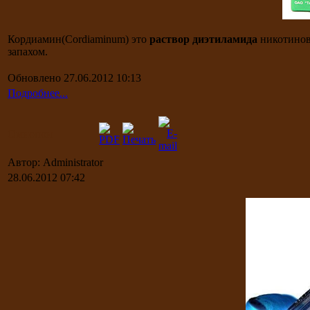
Кордиамин(Cordiaminum) это
раствор диэтиламида
никотинов
запахом.
Обновлено 27.06.2012 10:13
Подробнее...
Омнопон
Автор: Administrator
28.06.2012 07:42