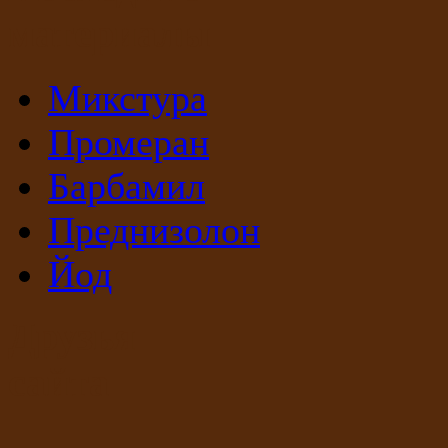
материалы
Микстура
Промеран
Барбамил
Преднизолон
Йод
Друзья
сайта