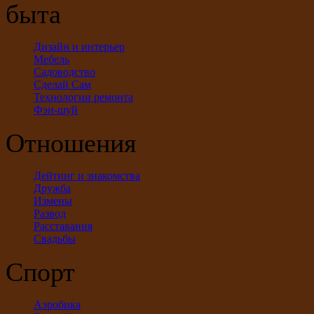
быта
Дизайн и интерьер
Мебель
Садоводство
Сделай Сам
Технологии ремонта
Фэн-шуй
Отношения
Дейтинг и знакомства
Дружба
Измены
Развод
Расставания
Свадьбы
Спорт
Аэробика