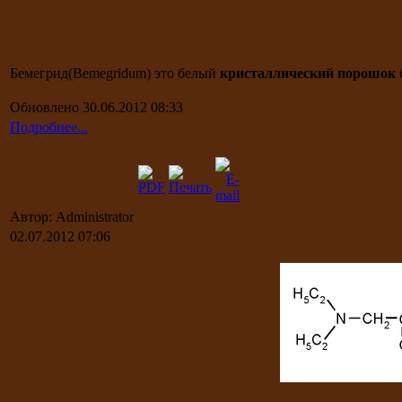
Бемегрид(Bemegridum) это белый
кристаллический порошок
Обновлено 30.06.2012 08:33
Подробнее...
Тримекаин
Автор: Administrator
02.07.2012 07:06