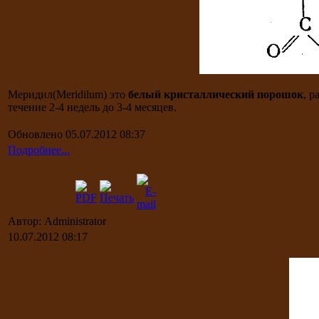
Меридил(Meridilum) это
белый кристаллический порошок
, р
течение 2-4 недель до 3-4 месяцев.
Обновлено 05.07.2012 08:37
Подробнее...
Йод
Автор: Administrator
10.07.2012 08:17