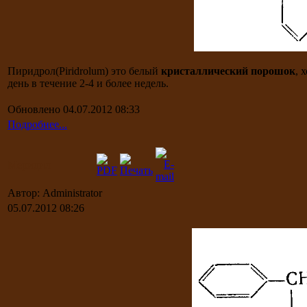
Пиридрол(Piridrolum) это белый
кристаллический порошок
, 
день в течение 2-4 и более недель.
Обновлено 04.07.2012 08:33
Подробнее...
Меридил
Автор: Administrator
05.07.2012 08:26