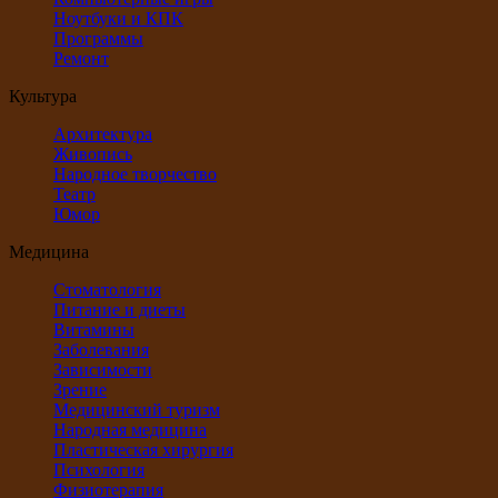
Ноутбуки и КПК
Программы
Ремонт
Культура
Архитектура
Живопись
Народное творчество
Театр
Юмор
Медицина
Стоматология
Питание и диеты
Витамины
Заболевания
Зависимости
Зрение
Медицинский туризм
Народная медицина
Пластическая хирургия
Психология
Физиотерапия