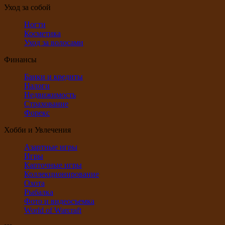
Уход за собой
Ногти
Косметика
Уход за волосами
Финансы
Банки и кредиты
Налоги
Недвижимость
Страхование
Форекс
Хобби и Увлечения
Азартные игры
Игры
Карточные игры
Коллекционирование
Охота
Рыбалка
Фото и видеосъемка
World of Warcraft