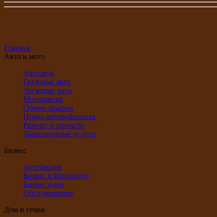
Главное меню
Главная
Авто и мото
Автозвук
Грузовые авто
Легковые авто
Мотоциклы
Обмен опытом
Права автомобилиста
Ремонт и запчасти
Транспортные услуги
Бизнес
Аутсорсинг
Бизнес в Интернете
Бизнес идеи
Обслуживание
Дом и семья