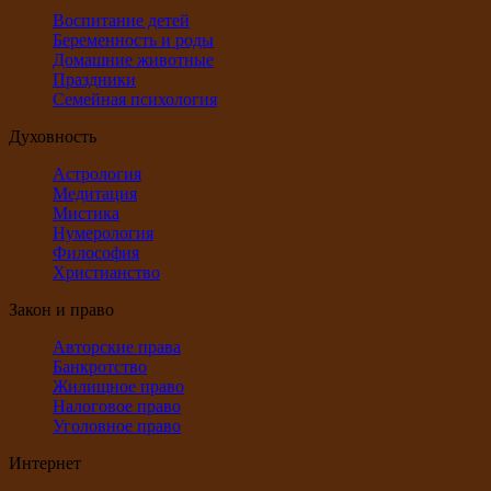
Воспитание детей
Беременность и роды
Домашние животные
Праздники
Семейная психология
Духовность
Астрология
Медитация
Мистика
Нумерология
Философия
Христианство
Закон и право
Авторские права
Банкротство
Жилищное право
Налоговое право
Уголовное право
Интернет