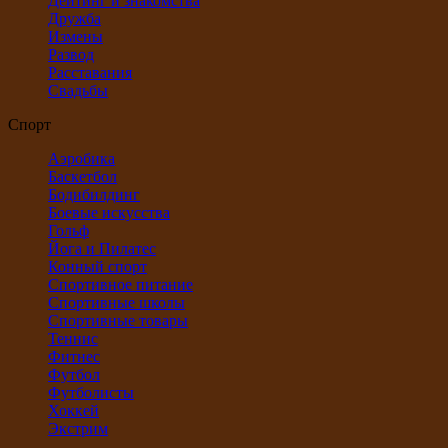
Дейтинг и знакомства
Дружба
Измены
Развод
Расставания
Свадьбы
Спорт
Аэробика
Баскетбол
Бодибилдинг
Боевые искусства
Гольф
Йога и Пилатес
Конный спорт
Спортивное питание
Спортивные школы
Спортивные товары
Теннис
Фитнес
Футбол
Футболисты
Хоккей
Экстрим