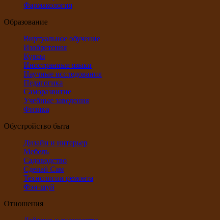
Фармакология
Образование
Виртуальное обучение
Изобретения
Курсы
Иностранные языки
Научные исследования
Педагогика
Саморазвитие
Учебные заведения
Физика
Обустройство быта
Дизайн и интерьер
Мебель
Садоводство
Сделай Сам
Технологии ремонта
Фэн-шуй
Отношения