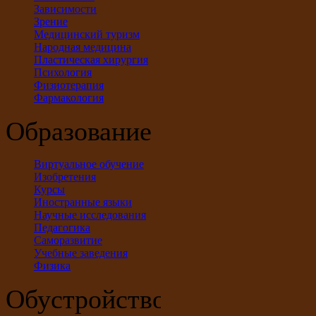
Зависимости
Зрение
Медицинский туризм
Народная медицина
Пластическая хирургия
Психология
Физиотерапия
Фармакология
Образование
Виртуальное обучение
Изобретения
Курсы
Иностранные языки
Научные исследования
Педагогика
Саморазвитие
Учебные заведения
Физика
Обустройство