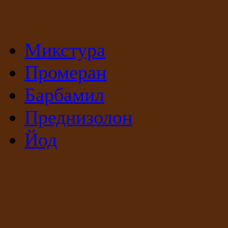
материалы
Микстура
Промеран
Барбамил
Преднизолон
Йод
Друзья
сайта