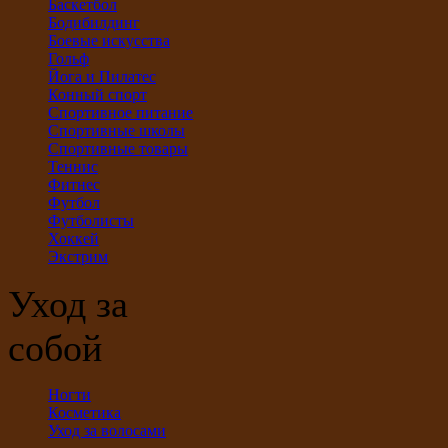
Баскетбол
Бодибилдинг
Боевые искусства
Гольф
Йога и Пилатес
Конный спорт
Спортивное питание
Спортивные школы
Спортивные товары
Теннис
Фитнес
Футбол
Футболисты
Хоккей
Экстрим
Уход за
собой
Ногти
Косметика
Уход за волосами