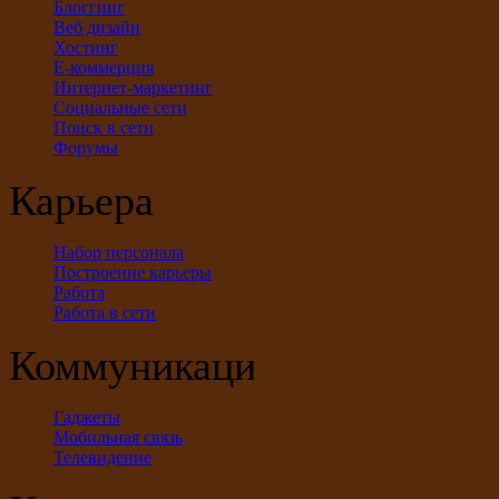
Блоггинг
Веб дизайн
Хостинг
Е-коммерция
Интернет-маркетинг
Социальные сети
Поиск в сети
Форумы
Карьера
Набор персонала
Построение карьеры
Работа
Работа в сети
Коммуникации
Гаджеты
Мобильная связь
Телевидение