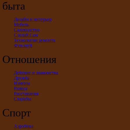
быта
Дизайн и интерьер
Мебель
Садоводство
Сделай Сам
Технологии ремонта
Фэн-шуй
Отношения
Дейтинг и знакомства
Дружба
Измены
Развод
Расставания
Свадьбы
Спорт
Аэробика