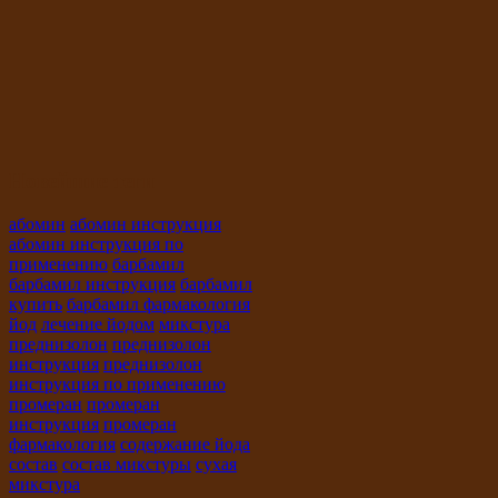
Новейшие теги
абомин
абомин инструкция
абомин инструкция по
применению
барбамил
барбамил инструкция
барбамил
купить
барбамил фармакология
йод
лечение йодом
микстура
преднизолон
преднизолон
инструкция
преднизолон
инструкция по применению
промеран
промеран
инструкция
промеран
фармакология
содержание йода
состав
состав микстуры
сухая
микстура