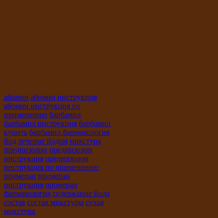
Новейшие теги
абомин
абомин инструкция
абомин инструкция по
применению
барбамил
барбамил инструкция
барбамил
купить
барбамил фармакология
йод
лечение йодом
микстура
преднизолон
преднизолон
инструкция
преднизолон
инструкция по применению
промеран
промеран
инструкция
промеран
фармакология
содержание йода
состав
состав микстуры
сухая
микстура