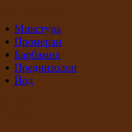
материалы
Микстура
Промеран
Барбамил
Преднизолон
Йод
Друзья
сайта