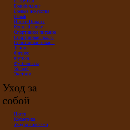
Баскетбол
Бодибилдинг
Боевые искусства
Гольф
Йога и Пилатес
Конный спорт
Спортивное питание
Спортивные школы
Спортивные товары
Теннис
Фитнес
Футбол
Футболисты
Хоккей
Экстрим
Уход за
собой
Ногти
Косметика
Уход за волосами