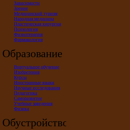
Зависимости
Зрение
Медицинский туризм
Народная медицина
Пластическая хирургия
Психология
Физиотерапия
Фармакология
Образование
Виртуальное обучение
Изобретения
Курсы
Иностранные языки
Научные исследования
Педагогика
Саморазвитие
Учебные заведения
Физика
Обустройство