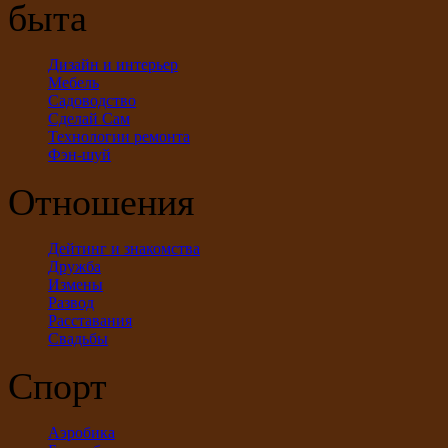
быта
Дизайн и интерьер
Мебель
Садоводство
Сделай Сам
Технологии ремонта
Фэн-шуй
Отношения
Дейтинг и знакомства
Дружба
Измены
Развод
Расставания
Свадьбы
Спорт
Аэробика