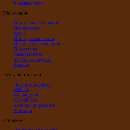
Фармакология
Образование
Виртуальное обучение
Изобретения
Курсы
Иностранные языки
Научные исследования
Педагогика
Саморазвитие
Учебные заведения
Физика
Обустройство быта
Дизайн и интерьер
Мебель
Садоводство
Сделай Сам
Технологии ремонта
Фэн-шуй
Отношения