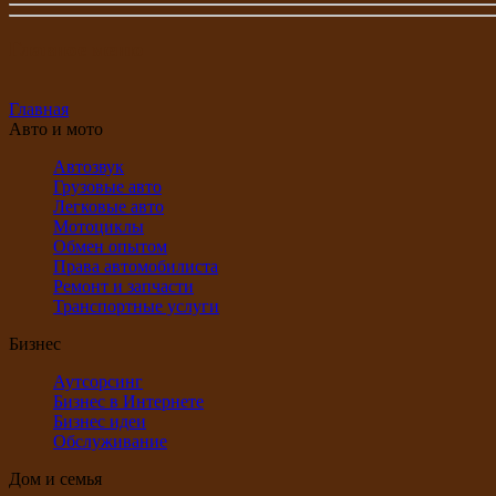
Главное меню
Главная
Авто и мото
Автозвук
Грузовые авто
Легковые авто
Мотоциклы
Обмен опытом
Права автомобилиста
Ремонт и запчасти
Транспортные услуги
Бизнес
Аутсорсинг
Бизнес в Интернете
Бизнес идеи
Обслуживание
Дом и семья