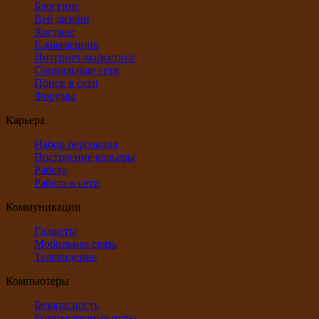
Блоггинг
Веб дизайн
Хостинг
Е-коммерция
Интернет-маркетинг
Социальные сети
Поиск в сети
Форумы
Карьера
Набор персонала
Построение карьеры
Работа
Работа в сети
Коммуникации
Гаджеты
Мобильная связь
Телевидение
Компьютеры
Безопасность
Компьютерные игры