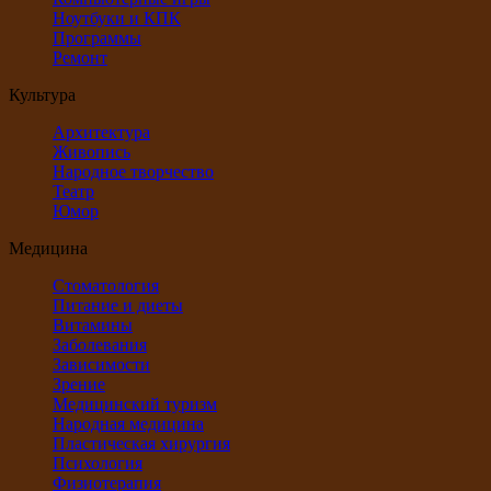
Ноутбуки и КПК
Программы
Ремонт
Культура
Архитектура
Живопись
Народное творчество
Театр
Юмор
Медицина
Стоматология
Питание и диеты
Витамины
Заболевания
Зависимости
Зрение
Медицинский туризм
Народная медицина
Пластическая хирургия
Психология
Физиотерапия